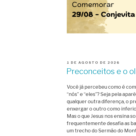
PUBLICADO
1 DE AGOSTO DE 2026
EM
Preconceitos e o o
Você já percebeu como é comu
“nós” e “eles”? Seja pela aparê
qualquer outra diferença, o 
enxergar o outro como inferi
Mas o que Jesus nos ensina so
frequentemente desafia as ba
um trecho do Sermão do Monte