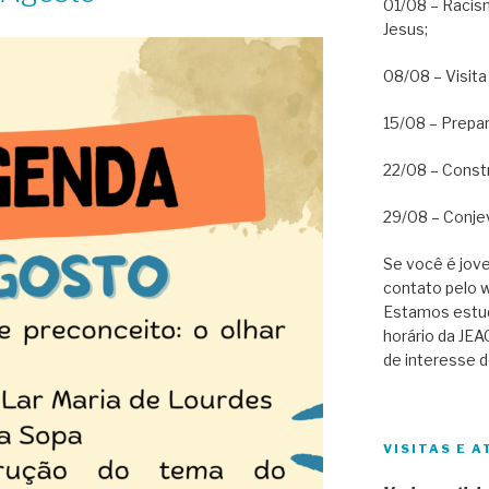
01/08 – Racism
Jesus;
08/08 – Visita
15/08 – Prepar
22/08 – Const
29/08 – Conjev
Se você é jove
contato pelo 
Estamos estu
horário da JEA
de interesse d
VISITAS E A