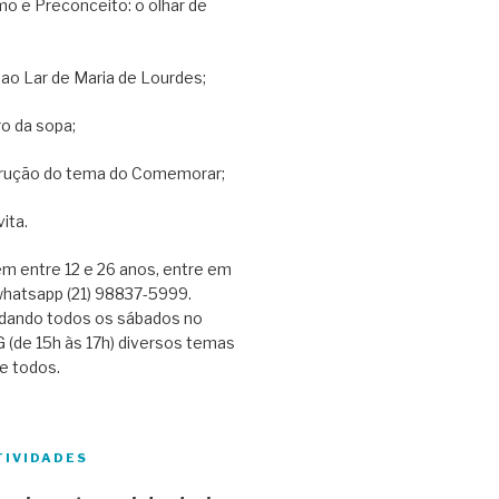
o e Preconceito: o olhar de
 ao Lar de Maria de Lourdes;
o da sopa;
rução do tema do Comemorar;
ita.
m entre 12 e 26 anos, entre em
whatsapp (21) 98837-5999.
dando todos os sábados no
G (de 15h às 17h) diversos temas
e todos.
TIVIDADES