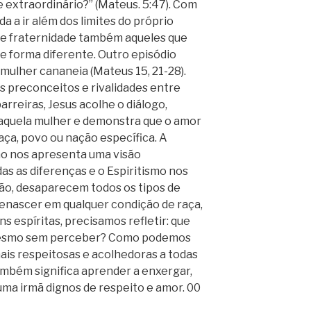
e extraordinário?” (Mateus. 5:47). Com
a a ir além dos limites do próprio
 e fraternidade também aqueles que
e forma diferente. Outro episódio
mulher cananeia (Mateus 15, 21-28).
s preconceitos e rivalidades entre
rreiras, Jesus acolhe o diálogo,
aquela mulher e demonstra que o amor
ça, povo ou nação específica. A
o nos apresenta uma visão
as as diferenças e o Espiritismo nos
ão, desaparecem todos os tipos de
enascer em qualquer condição de raça,
s espíritas, precisamos refletir: que
mesmo sem perceber? Como podemos
mais respeitosas e acolhedoras a todas
ambém significa aprender a enxergar,
ma irmã dignos de respeito e amor. 00