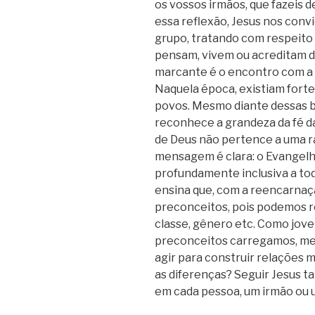
os vossos irmãos, que fazeis d
essa reflexão, Jesus nos convid
grupo, tratando com respeito
pensam, vivem ou acreditam d
marcante é o encontro com a 
Naquela época, existiam forte
povos. Mesmo diante dessas ba
reconhece a grandeza da fé d
de Deus não pertence a uma ra
mensagem é clara: o Evangelh
profundamente inclusiva a tod
ensina que, com a reencarnaç
preconceitos, pois podemos r
classe, gênero etc. Como joven
preconceitos carregamos, 
agir para construir relações 
as diferenças? Seguir Jesus t
em cada pessoa, um irmão ou u