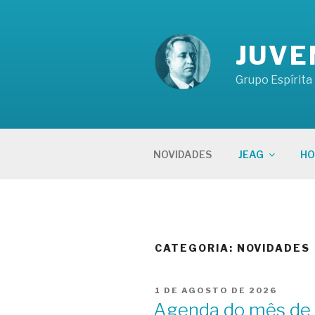
Pular
para
o
JUVE
conteúdo
Grupo Espírita
NOVIDADES
JEAG
HO
CATEGORIA:
NOVIDADES
PUBLICADO
1 DE AGOSTO DE 2026
EM
Agenda do mês de