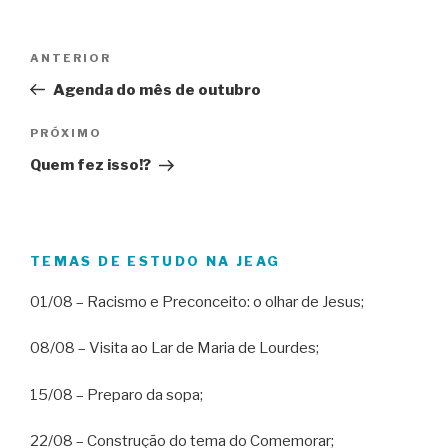
Navegação
Post
ANTERIOR
de
anterior
Agenda do mês de outubro
Post
Próximo
PRÓXIMO
post
Quem fez isso!?
TEMAS DE ESTUDO NA JEAG
01/08 – Racismo e Preconceito: o olhar de Jesus;
08/08 – Visita ao Lar de Maria de Lourdes;
15/08 – Preparo da sopa;
22/08 – Construção do tema do Comemorar;