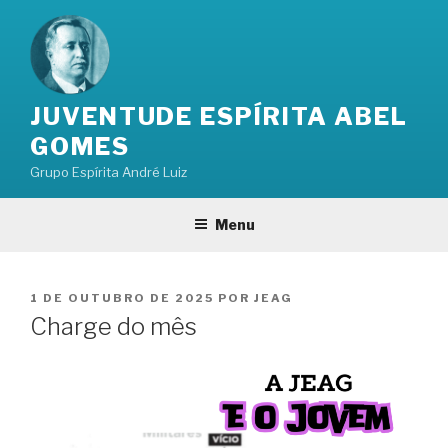
Pular
para
o
conteúdo
JUVENTUDE ESPÍRITA ABEL
GOMES
Grupo Espírita André Luiz
Menu
PUBLICADO
1 DE OUTUBRO DE 2025
POR
JEAG
EM
Charge do mês