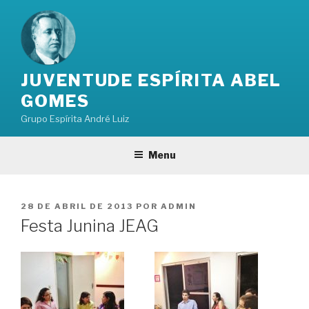
Pular
para
o
conteúdo
JUVENTUDE ESPÍRITA ABEL
GOMES
Grupo Espírita André Luiz
Menu
PUBLICADO
28 DE ABRIL DE 2013
POR
ADMIN
EM
Festa Junina JEAG