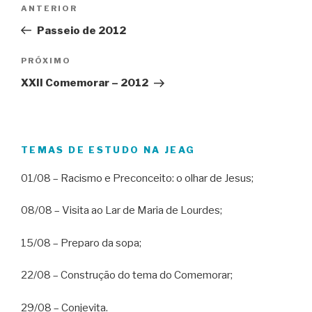
Navegação
Post
ANTERIOR
de
anterior
Passeio de 2012
Post
Próximo
PRÓXIMO
post
XXII Comemorar – 2012
TEMAS DE ESTUDO NA JEAG
01/08 – Racismo e Preconceito: o olhar de Jesus;
08/08 – Visita ao Lar de Maria de Lourdes;
15/08 – Preparo da sopa;
22/08 – Construção do tema do Comemorar;
29/08 – Conjevita.