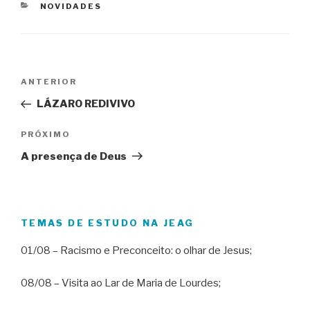
CATEGORIAS
NOVIDADES
Navegação
Post
ANTERIOR
de
anterior
LÁZARO REDIVIVO
Post
Próximo
PRÓXIMO
post
A presença de Deus
TEMAS DE ESTUDO NA JEAG
01/08 – Racismo e Preconceito: o olhar de Jesus;
08/08 – Visita ao Lar de Maria de Lourdes;