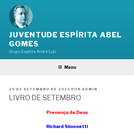
Pular
para
o
conteúdo
JUVENTUDE ESPÍRITA ABEL
GOMES
Grupo Espírita André Luiz
Menu
PUBLICADO
20 DE SETEMBRO DE 2023
POR
ADMIN
EM
LIVRO DE SETEMBRO
Presença de Deus
Richard Simonetti