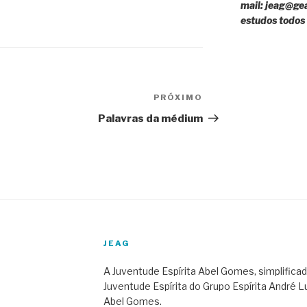
mail: jeag@ge
estudos todos
PRÓXIMO
Próximo
post
Palavras da médium
JEAG
A Juventude Espírita Abel Gomes, simplific
Juventude Espírita do Grupo Espírita André 
Abel Gomes.