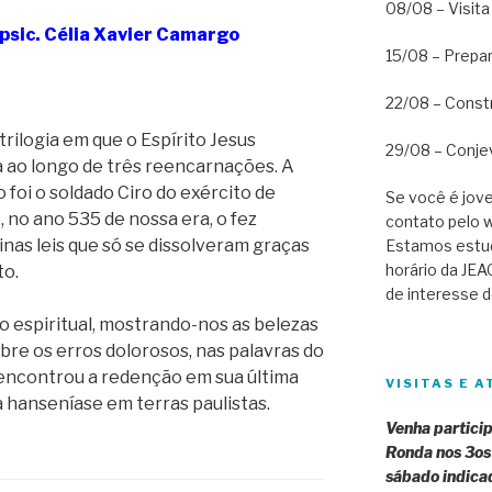
08/08 – Visita
 psic. Célia Xavier Camargo
15/08 – Prepar
22/08 – Const
trilogia em que o Espírito Jesus
29/08 – Conjev
a ao longo de três reencarnações. A
 foi o soldado Ciro do exército de
Se você é jove
, no ano 535 de nossa era, o fez
contato pelo 
nas leis que só se dissolveram graças
Estamos estu
horário da JEA
to.
de interesse d
 espiritual, mostrando-nos as belezas
sobre os erros dolorosos, nas palavras do
 encontrou a redenção em sua última
VISITAS E A
 hanseníase em terras paulistas.
Venha partici
Ronda nos 3os
sábado indicad