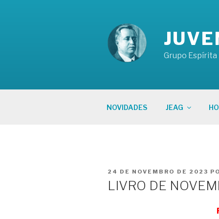
Pular
para
o
JUVE
conteúdo
Grupo Espírita
NOVIDADES
JEAG
HO
PUBLICADO
24 DE NOVEMBRO DE 2023
P
EM
LIVRO DE NOVE