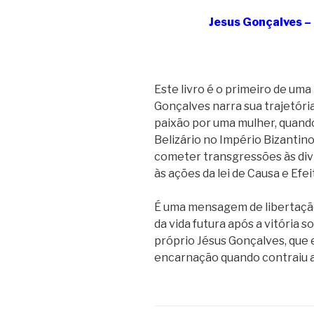
Jesus Gonçalves –
Este livro é o primeiro de uma 
Gonçalves narra sua trajetóri
paixão por uma mulher, quando
Belizário no Império Bizantino
cometer transgressões às divi
às ações da lei de Causa e Efei
É uma mensagem de libertação
da vida futura após a vitória 
próprio Jésus Gonçalves, que
encarnação quando contraiu a