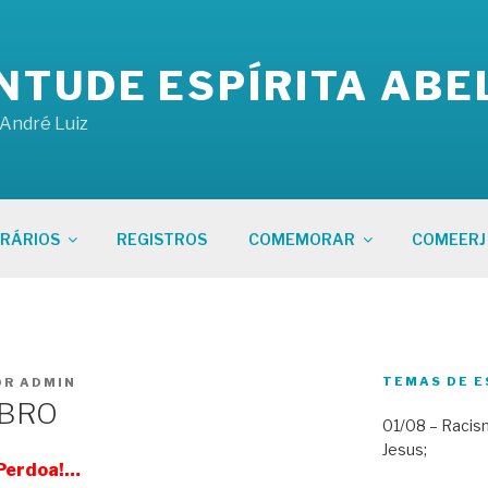
NTUDE ESPÍRITA ABE
 André Luiz
RÁRIOS
REGISTROS
COMEMORAR
COMEERJ
TEMAS DE E
OR
ADMIN
MBRO
01/08 – Racism
Jesus;
Perdoa!…