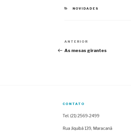
CATEGORIAS
NOVIDADES
Navegação
Post
ANTERIOR
de
anterior
As mesas girantes
Post
CONTATO
Tel. (21) 2569-2499
Rua Jiquibá 139, Maracanã